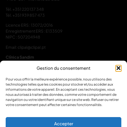
Tél.
+351 220 137 348
Tél.
+351 939 857 473
Licence ERS : 13072/2016
Enregistrement ERS : E133509
NIPC : 507204948
Email: clipal@clipal.pt
Clínica Sandim
Rua do Codessal, 109C e 109D R/C
Gestion du consentement
4415-834 Sandim
Pour vous offrir la meilleure expérience possible, nous utilisons des
Tél.
+351 934 571 832
technologies telles que les cookies pour stocker et/ou accéder aux
informations de votre appareil. En acceptant ces technologies, vous
Licence ERS : 22126/2022
nous autorisez à traiter des données, comme votre comportement de
Enregistrement ERS : E163743
navigation ou votre identifiant unique sur ce site web. Refuser ou retirer
NIPC : 507204948
votre consentement peut affecter certaines fonctionnalités.
Email: clipal@clipal.pt
Accepter