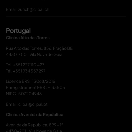
Email: zurich@clipal.ch
Portugal
Clínica Alto das Torres
Rua Alto das Torres, 856, Fração BE
4430-010 Vila Nova de Gaia
Tél.
+351 227 110 427
Tél.
+351 934 557 297
Licence ERS : 13068/2016
Enregistrement ERS : E133505
NIPC : 507204948
Email: clipal@clipal.pt
Clínica Avenida da República
Avenida da República, 899 – 1º
4430-201 Vila Nova de Gaia