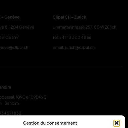
H – Genève
Clipal CH – Zurich
ive 8, 1204 Genève
Limmattalstrasse 257, 8049 Zürich
2 310 56 97
Tél.
+41 43 300 48 66
eneve@clipal.ch
Email: zurich@clipal.ch
Sandim
odessal, 109C e 109D R/C
4 Sandim
934 571 832
Gestion du consentement
ERS : 22126/2022