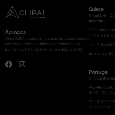
Suisse
Clipal CH - Co
payerne
Z.I. Grands-Lo
À propos
Corcelles-prè
Chez CLIPAL, nous prenons soin de chaque sourire
avec dévouement, éthique et technologies de
Tél.
+41 26 660 
pointe — au Portugal et en Suisse depuis 2005.
Email: clipal@cl
Portugal
Clínica Alto da
Rua Alto das To
4430-010 Vila
Tél.
+351 227 11
Tél.
+351 934 55