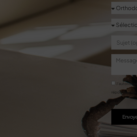
J'autorise c
répondre à ma
Envoy