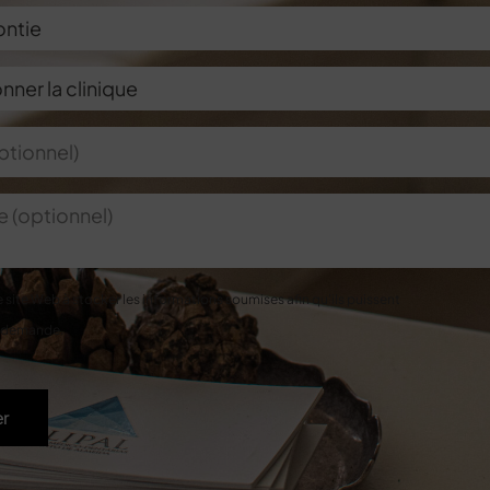
e site Web à stocker les informations soumises afin qu'ils puissent
 demande.
er