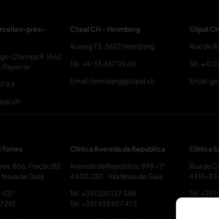
rcelles-près-
Clipal CH – Heimberg
Clipal C
Auweg 73, 3627 Heimberg
Rue de R
ngs-Champs 9, 1562
Tél.
+41 33 437 02 40
Tél.
+41 2
s-Payerne
Email: heimberg@clipal.ch
Email: g
07 84
ipal.ch
s Torres
Clínica Avenida da República
Clínica 
rres, 856, Fração BE
Avenida da República, 899 – 1º
Rua do C
 Nova de Gaia
4430-201 Vila Nova de Gaia
4415-83
0 427
Tél.
+351 220 137 348
Tél.
+351 
7 297
Tél.
+351 939 857 473
Licence 