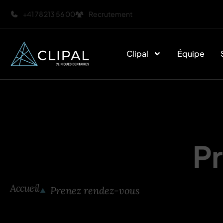
+41 78 213 56 00
Recrutement
Clipal
Équipe
P
Accueil
Prenez rendez-vous