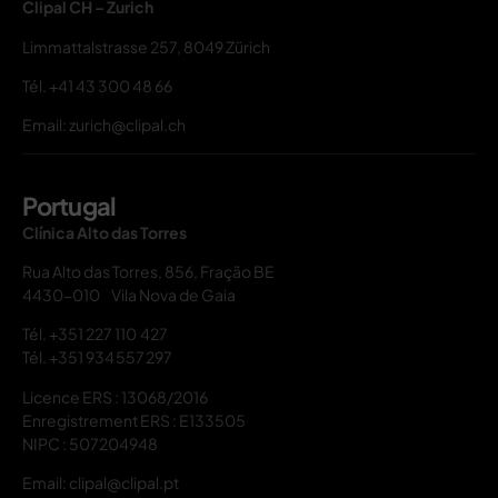
Clipal CH – Zurich
Limmattalstrasse 257, 8049 Zürich
Tél.
+41 43 300 48 66
Email: zurich@clipal.ch
Portugal
Clínica Alto das Torres
Rua Alto das Torres, 856, Fração BE
4430-010 Vila Nova de Gaia
Tél.
+351 227 110 427
Tél.
+351 934 557 297
Licence ERS : 13068/2016
Enregistrement ERS : E133505
NIPC : 507204948
Email: clipal@clipal.pt