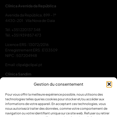
Clínica Avenida da República
Avenida da República, 899 – 1º
4430-201 Vila Nova de Gaia
Tél.
+351 220 137 348
Tél.
+351 939 857 473
Licence ERS : 13072/2016
Enregistrement ERS : E133509
NIPC : 507204948
Email: clipal@clipal.pt
Clínica Sandim
Rua do Codessal, 109C e 109D R/C
Gestion du consentement
4415-834 Sandim
Pour vous offrir la meilleure expérience possible, nous utilisons des
Tél.
+351 934 571 832
technologies telles que les cookies pour stocker et/ou accéder aux
informations de votre appareil. En acceptant ces technologies, vous
Licence ERS : 22126/2022
nous autorisez à traiter des données, comme votre comportement de
Enregistrement ERS : E163743
navigation ou votre identifiant unique sur ce site web. Refuser ou retirer