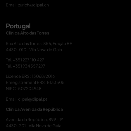
Email: zurich@clipal.ch
Portugal
Clínica Alto das Torres
Rua Alto das Torres, 856, Fração BE
4430-010 Vila Nova de Gaia
Tél.
+351 227 110 427
Tél.
+351 934 557 297
Licence ERS : 13068/2016
Enregistrement ERS : E133505
NIPC : 507204948
Email: clipal@clipal.pt
Clínica Avenida da República
Avenida da República, 899 – 1º
4430-201 Vila Nova de Gaia