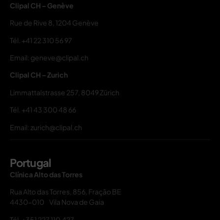
Clipal CH – Genève
Rue de Rive 8, 1204 Genève
Tél.
+41 22 310 56 97
Email: geneve@clipal.ch
Clipal CH – Zurich
Limmattalstrasse 257, 8049 Zürich
Tél.
+41 43 300 48 66
Email: zurich@clipal.ch
Portugal
Clínica Alto das Torres
Rua Alto das Torres, 856, Fração BE
4430-010 Vila Nova de Gaia
Tél.
+351 227 110 427