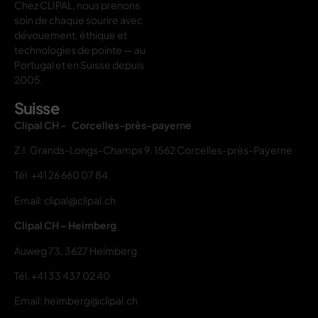
Chez CLIPAL, nous prenons
soin de chaque sourire avec
dévouement, éthique et
technologies de pointe — au
Portugal et en Suisse depuis
2005.
Suisse
Clipal CH - Corcelles-près-payerne
Z.I. Grands-Longs-Champs 9, 1562 Corcelles-près-Payerne
Tél.
+41 26 660 07 84
Email: clipal@clipal.ch
Clipal CH – Heimberg
Auweg 73, 3627 Heimberg
Tél.
+41 33 437 02 40
Email: heimberg@clipal.ch