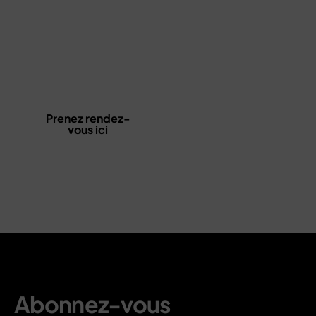
Gardez votre sourire
sain et éclatant
Prenez rendez-vous dès maintenant pour votre
nettoyage (détartrage) et recevez des conseils
personnalisés pour vos soins quotidiens.
Prenez rendez-
Parler à un
vous ici
spécialiste
Abonnez-vous