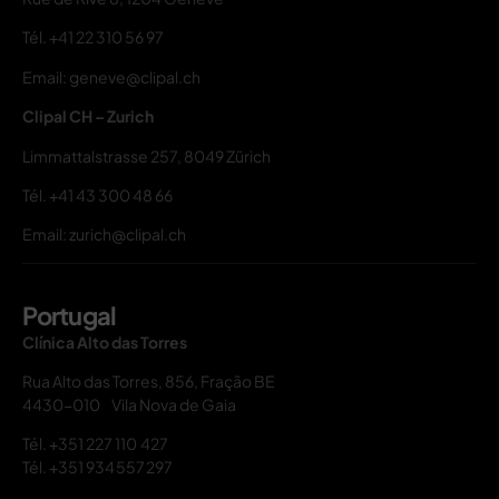
Tél.
+41 22 310 56 97
Email: geneve@clipal.ch
Clipal CH – Zurich
Limmattalstrasse 257, 8049 Zürich
Tél.
+41 43 300 48 66
Email: zurich@clipal.ch
Portugal
Clínica Alto das Torres
Rua Alto das Torres, 856, Fração BE
4430-010 Vila Nova de Gaia
Tél.
+351 227 110 427
Tél.
+351 934 557 297