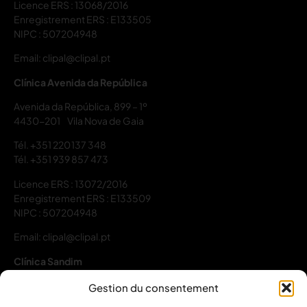
Licence ERS : 13068/2016
Enregistrement ERS : E133505
NIPC : 507204948
Email: clipal@clipal.pt
Clínica Avenida da República
Avenida da República, 899 – 1º
4430-201 Vila Nova de Gaia
Tél.
+351 220 137 348
Tél.
+351 939 857 473
Licence ERS : 13072/2016
Enregistrement ERS : E133509
NIPC : 507204948
Email: clipal@clipal.pt
Clínica Sandim
Rua do Codessal, 109C e 109D R/C
Gestion du consentement
4415-834 Sandim