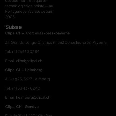
dévouement, éthique et
technologies de pointe — au
Portugal et en Suisse depuis
2005.
Suisse
Clipal CH - Corcelles-près-payerne
Z.I. Grands-Longs-Champs 9, 1562 Corcelles-près-Payerne
Tél.
+41 26 660 07 84
Email: clipal@clipal.ch
Clipal CH – Heimberg
Auweg 73, 3627 Heimberg
Tél.
+41 33 437 02 40
Email: heimberg@clipal.ch
Clipal CH – Genève
Rue de Rive 8, 1204 Genève